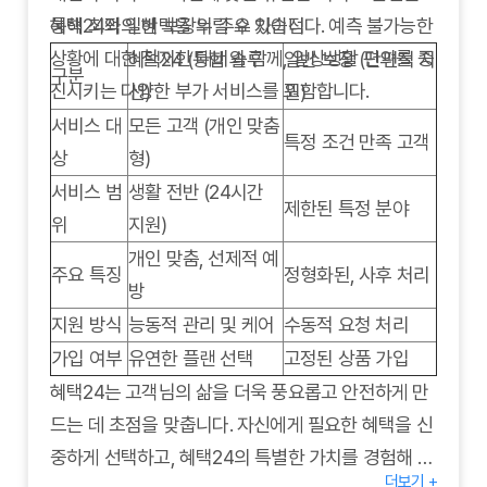
통해 최적의 혜택을 누릴 수 있습니다. 예측 불가능한
혜택24와 일반 보장의 주요 차이점
상황에 대한 철저한 대비와 함께, 일상생활 편의를 증
혜택24 (통합 솔루
일반 보장 (단편적 지
구분
진시키는 다양한 부가 서비스를 포함합니다.
션)
원)
서비스 대
모든 고객 (개인 맞춤
특정 조건 만족 고객
상
형)
서비스 범
생활 전반 (24시간
제한된 특정 분야
위
지원)
개인 맞춤, 선제적 예
주요 특징
정형화된, 사후 처리
방
지원 방식
능동적 관리 및 케어
수동적 요청 처리
가입 여부
유연한 플랜 선택
고정된 상품 가입
혜택24는 고객님의 삶을 더욱 풍요롭고 안전하게 만
드는 데 초점을 맞춥니다. 자신에게 필요한 혜택을 신
중하게 선택하고, 혜택24의 특별한 가치를 경험해 보
더보기 +