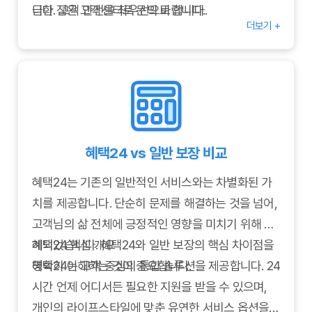
니다. 고객 안전을 최우선으로 합니다.
금한 점은 고객센터로 문의 바랍니다.
더보기 +
맞춤형 건강 관리:
개인 건강 상태에 맞는 맞춤형 상
담, 전문 의료기관 연계, 비상 의료 지원 등을 제공하
여 건강한 삶을 돕습니다.
재정 보호 서비스:
예기치 않은 재정적 어려움에 대비
해 전문가 상담을 제공하고, 조건에 따라 재정 지원을
검토합니다.
혜택24 vs 일반 보장 비교
법률 및 행정 지원:
필요한 경우 법률 전문가 상담, 서
류 작성 지원 등 복잡한 법률 및 행정 문제 해결을 돕
혜택24는 기존의 일반적인 서비스와는 차별화된 가
습니다.
치를 제공합니다. 단순히 문제를 해결하는 것을 넘어,
고객님의 삶 전체에 긍정적인 영향을 미치기 위해 설
계되었습니다. 혜택24와 일반 보장의 핵심 차이점을
혜택24 핵심 개요
명확히 이해하는 것이 중요합니다.
혜택24는 고객 중심의 통합 솔루션을 제공합니다. 24
시간 언제 어디서든 필요한 지원을 받을 수 있으며,
개인의 라이프스타일에 맞춘 유연한 서비스 옵션을