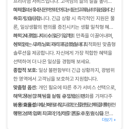
프리미엄 서비스입니다. 고객님의 삶의 질을 높이고
미래를 더욱 든든하게 만드는 동반자로서 최선을 다
혜택24는 24시간 언제 어디서든 고객님의 필요에 신
하고 있습니다.
속하게 대응합니다. 긴급 상황 시 즉각적인 지원은 물
론, 일상생활의 편의를 증진시키는 생활 밀착형 혜택
까지 제공합니다. 수많은 고객의 만족을 이끌어내며,
혜택24 핵심 서비스 및 가입 팁
신뢰받는 서비스로 자리매김했습니다.
혜택24는 고객님의 라이프스타일에 최적화된 맞춤형
솔루션을 제공합니다. 자신에게 가장 적합한 혜택을
선택하여 더 나은 일상을 경험해 보세요.
종합적 보호:
일상 불편함부터 긴급 상황까지, 광범위
한 영역에서 고객님을 보호하고 지원합니다.
맞춤형 옵션:
개인 필요에 따른 추가 서비스 선택으로,
더욱 풍성한 혜택을 누릴 수 있습니다.
혜택24는 고객님의 삶에 긍정적인 변화를 가져다주
비용 효율성:
는 라이프스타일 파트너입니다. 신중한 선택을 통해
예산에 맞춰 다양한 플랜을 제공하며, 현
명한 선택으로 최고의 가치를 얻을 수 있습니다.
혜택24와 함께 더욱 안심하고 풍요로운 일상을 만들
더보기 +
24시간 지원:
어가세요.
전문 고객 지원 팀이 항시 대기하여, 문